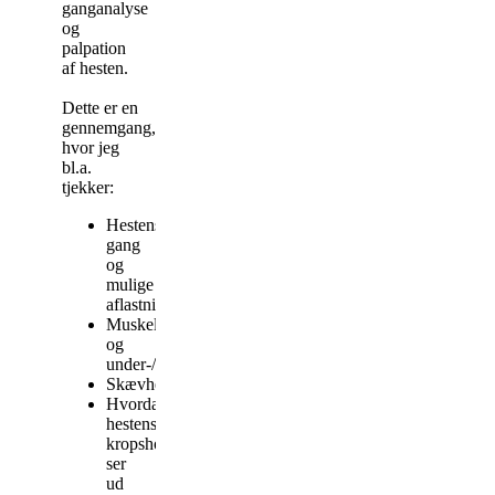
ganganalyse
og
palpation
af hesten.
Dette er en
gennemgang,
hvor jeg
bl.a.
tjekker:
Hestens
gang
og
mulige
aflastning
Muskelsymmetri
og
under-/overbygninger
Skævheder
Hvordan
hestens
kropsholdning
ser
ud