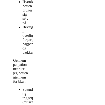
Hvordan
hesten
bruger
sig
selv
på
Bevægelsen
i
overlinjen,
forpart,
bagpart
og
bækken
Gennem
palpation
mærker
jeg hesten
igennem
for bl.a.:
Spændinger
og
triggerpunkter
(muskelknuder)