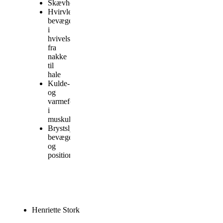
Skævheder
Hvirvlernes
bevægelse
i
hvivelsøjlen
fra
nakke
til
hale
Kulde-
og
varmeforskelle
i
muskulaturen
Brystslyngens
bevægelighed
og
position
Henriette Stork