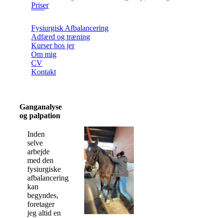
Priser
Fysiurgisk Afbalancering
Adfærd og træning
Kurser hos jer
Om mig
CV
Kontakt
Ganganalyse
og palpation
Inden
selve
arbejde
med den
fysiurgiske
afbalancering
kan
begyndes,
foretager
jeg altid en