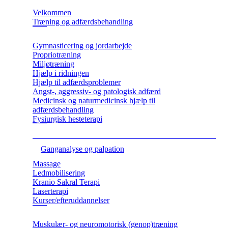
Velkommen
Træning og adfærdsbehandling
Gymnasticering og jordarbejde
Propriotræning
Miljøtræning
Hjælp i ridningen
Hjælp til adfærdsproblemer
Angst-, aggressiv- og patologisk adfærd
Medicinsk og naturmedicinsk hjælp til
adfærdsbehandling
Fysiurgisk hesteterapi
Ganganalyse og palpation
Massage
Ledmobilisering
Kranio Sakral Terapi
Laserterapi
Kurser/efteruddannelser
Muskulær- og neuromotorisk (genop)træning