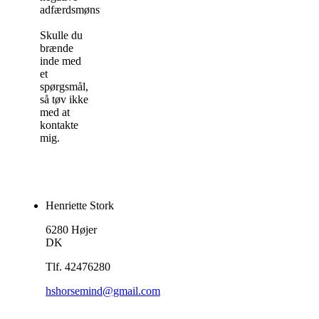
adfærdsmønstre.
Skulle du
brænde
inde med
et
spørgsmål,
så tøv ikke
med at
kontakte
mig.
Henriette Stork
6280 Højer
DK
Tlf. 42476280
hshorsemind@gmail.com