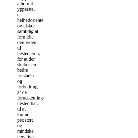
altid mit
ypperste,
er
helhedorienteret,
og elsker
samtidig at
formidle
den viden
til
hesteejeren,
for at der
skabes en
bedre
forståelse
og
forbedring
af de
forudsætninger
hesten har,
til at
kunne
præstere
og
mindske
negative