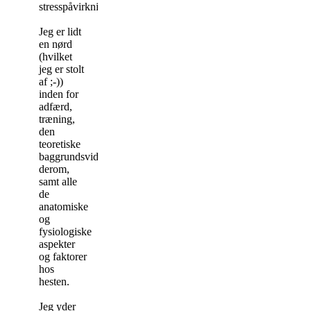
stresspåvirkning.
Jeg er lidt
en nørd
(hvilket
jeg er stolt
af ;-))
inden for
adfærd,
træning,
den
teoretiske
baggrundsviden
derom,
samt alle
de
anatomiske
og
fysiologiske
aspekter
og faktorer
hos
hesten.
Jeg yder