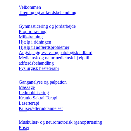
Velkommen
Træning og adfærdsbehandling
Gymnasticering og jordarbejde
Propriotræning
Miljøtræning
Hjælp i ridningen
Hjælp til adfærdsproblemer
Angst-, aggressiv- og patologisk adfærd
Medicinsk og naturmedicinsk hjælp til
adfærdsbehandling
Fysiurgisk hesteterapi
Ganganalyse og palpation
Massage
Ledmobilisering
Kranio Sakral Terapi
Laserterapi
Kurser/efteruddannelser
Muskulær- og neuromotorisk (genop)træning
Priser